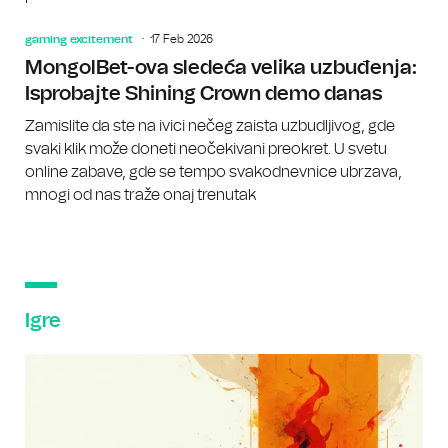
gaming excitement
17 Feb 2026
MongolBet-ova sledeća velika uzbuđenja:
Isprobajte Shining Crown demo danas
Zamislite da ste na ivici nečeg zaista uzbudljivog, gde
svaki klik može doneti neočekivani preokret. U svetu
online zabave, gde se tempo svakodnevnice ubrzava,
mnogi od nas traže onaj trenutak
Igre