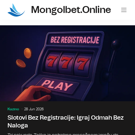
Mongolbet.online
Kazino
28 Jun 2026
Slotovi Bez Registracije: Igraj Odmah Bez
Naloga