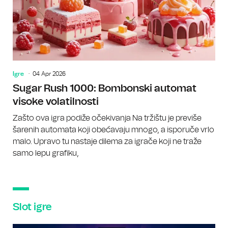
Igre
04 Apr 2026
Sugar Rush 1000: Bombonski automat
visoke volatilnosti
Zašto ova igra podiže očekivanja Na tržištu je previše
šarenih automata koji obećavaju mnogo, a isporuče vrlo
malo. Upravo tu nastaje dilema za igrače koji ne traže
samo lepu grafiku,
Slot igre