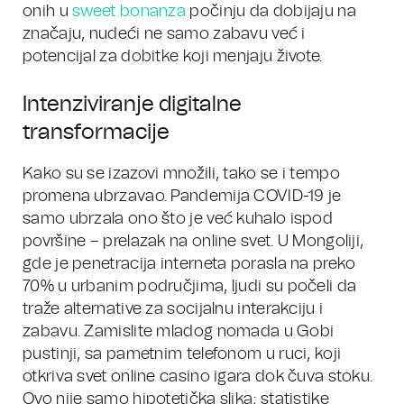
onih u
sweet bonanza
počinju da dobijaju na
značaju, nudeći ne samo zabavu već i
potencijal za dobitke koji menjaju živote.
Intenziviranje digitalne
transformacije
Kako su se izazovi množili, tako se i tempo
promena ubrzavao. Pandemija COVID-19 je
samo ubrzala ono što je već kuhalo ispod
površine – prelazak na online svet. U Mongoliji,
gde je penetracija interneta porasla na preko
70% u urbanim područjima, ljudi su počeli da
traže alternative za socijalnu interakciju i
zabavu. Zamislite mladog nomada u Gobi
pustinji, sa pametnim telefonom u ruci, koji
otkriva svet online casino igara dok čuva stoku.
Ovo nije samo hipotetička slika; statistike