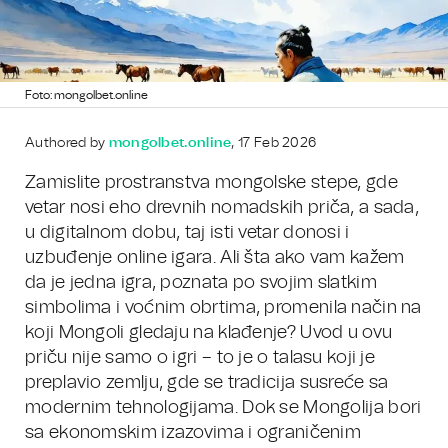
Foto: mongolbet.online
Authored by
mongolbet.online
, 17 Feb 2026
Zamislite prostranstva mongolske stepe, gde
vetar nosi eho drevnih nomadskih priča, a sada,
u digitalnom dobu, taj isti vetar donosi i
uzbuđenje online igara. Ali šta ako vam kažem
da je jedna igra, poznata po svojim slatkim
simbolima i voćnim obrtima, promenila način na
koji Mongoli gledaju na klađenje? Uvod u ovu
priču nije samo o igri – to je o talasu koji je
preplavio zemlju, gde se tradicija susreće sa
modernim tehnologijama. Dok se Mongolija bori
sa ekonomskim izazovima i ograničenim