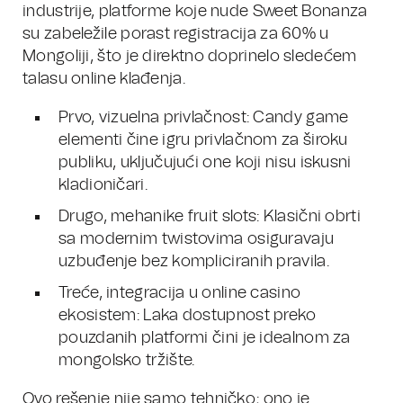
industrije, platforme koje nude Sweet Bonanza
su zabeležile porast registracija za 60% u
Mongoliji, što je direktno doprinelo sledećem
talasu online klađenja.
Prvo, vizuelna privlačnost: Candy game
elementi čine igru privlačnom za široku
publiku, uključujući one koji nisu iskusni
kladioničari.
Drugo, mehanike fruit slots: Klasični obrti
sa modernim twistovima osiguravaju
uzbuđenje bez kompliciranih pravila.
Treće, integracija u online casino
ekosistem: Laka dostupnost preko
pouzdanih platformi čini je idealnom za
mongolsko tržište.
Ovo rešenje nije samo tehničko; ono je