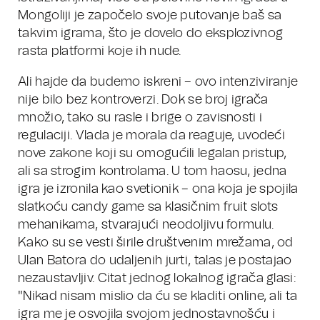
Mongoliji je započelo svoje putovanje baš sa
takvim igrama, što je dovelo do eksplozivnog
rasta platformi koje ih nude.
Ali hajde da budemo iskreni – ovo intenziviranje
nije bilo bez kontroverzi. Dok se broj igrača
množio, tako su rasle i brige o zavisnosti i
regulaciji. Vlada je morala da reaguje, uvodeći
nove zakone koji su omogućili legalan pristup,
ali sa strogim kontrolama. U tom haosu, jedna
igra je izronila kao svetionik – ona koja je spojila
slatkoću candy game sa klasičnim fruit slots
mehanikama, stvarajući neodoljivu formulu.
Kako su se vesti širile društvenim mrežama, od
Ulan Batora do udaljenih jurti, talas je postajao
nezaustavljiv. Citat jednog lokalnog igrača glasi:
"Nikad nisam mislio da ću se kladiti online, ali ta
igra me je osvojila svojom jednostavnošću i