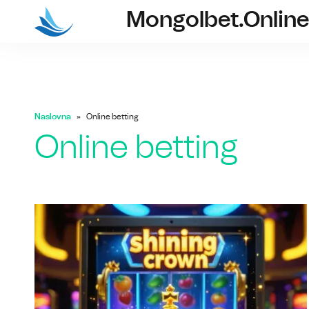
Mongolbet.onlin
mongolbet.online
Naslovna
Online betting
Online betting