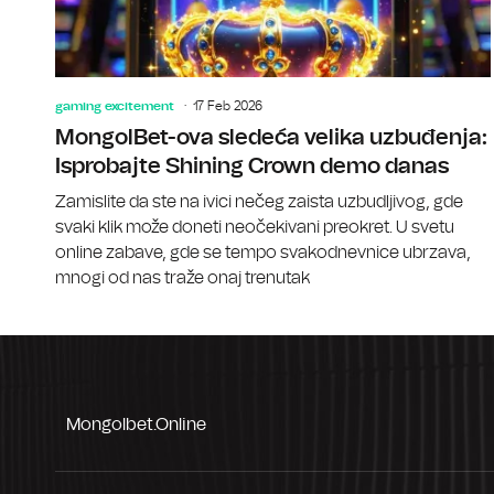
gaming excitement
17 Feb 2026
MongolBet-ova sledeća velika uzbuđenja:
Isprobajte Shining Crown demo danas
Zamislite da ste na ivici nečeg zaista uzbudljivog, gde
svaki klik može doneti neočekivani preokret. U svetu
online zabave, gde se tempo svakodnevnice ubrzava,
mnogi od nas traže onaj trenutak
Mongolbet.online